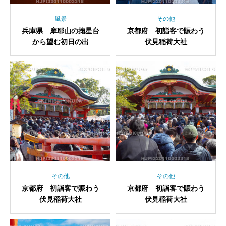
風景
その他
兵庫県 摩耶山の掬星台
京都府 初詣客で賑わう
から望む初日の出
伏見稲荷大社
その他
その他
京都府 初詣客で賑わう
京都府 初詣客で賑わう
伏見稲荷大社
伏見稲荷大社