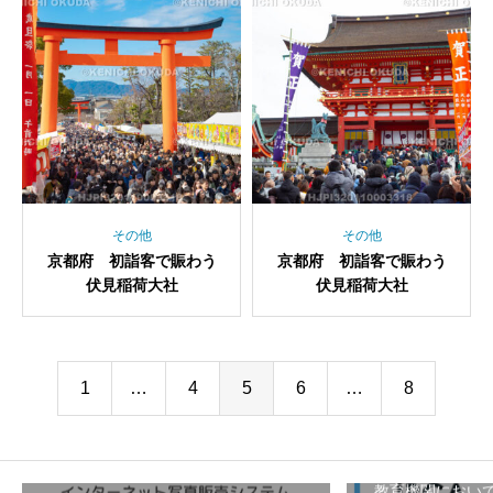
その他
その他
京都府 初詣客で賑わう
京都府 初詣客で賑わう
伏見稲荷大社
伏見稲荷大社
1
…
4
5
6
…
8
教育機関におい