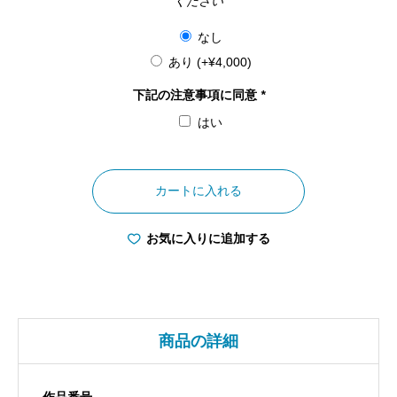
ください
なし
あり
(+
¥
4,000
)
下記の注意事項に同意
*
はい
大
阪
カートに入れる
府
正
お気に入りに追加する
月
の
国
立
商品の詳細
文
楽