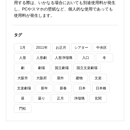
用する際は、いかなる場合においても別途使用料が発生
し、PCやスマホの壁紙など、個人的な使用であっても
使用料が発生します。
タグ
1月
2011年
お正月
シアター
中央区
人形
人形劇
人形浄瑠璃
入口
冬
劇
劇場
国立劇場
国立文楽劇場
大阪市
大阪府
屋外
建物
文楽
文楽劇場
新年
新春
日本
日本橋
昼
曇り
正月
浄瑠璃
玄関
門松