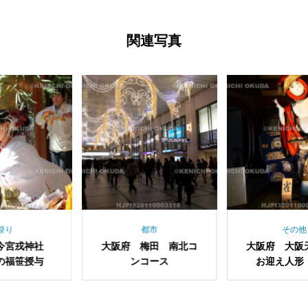
関連写真
都市
その他
阪府 梅田 南北コ
大阪府 大阪天満宮
和歌山
ンコース
お迎え人形 雀踊
園 捕