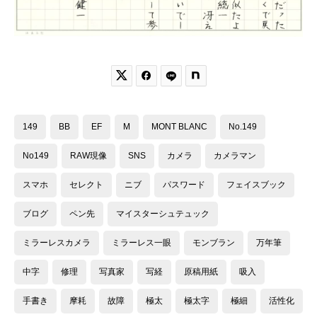


149
BB
EF
M
MONT BLANC
No.149
No149
RAW現像
SNS
カメラ
カメラマン
スマホ
セレクト
ニブ
パスワード
フェイスブック
ブログ
ペン先
マイスターシュテュック
ミラーレスカメラ
ミラーレス一眼
モンブラン
万年筆
中字
修理
写真家
写経
原稿用紙
吸入
手書き
摩耗
故障
極太
極太字
極細
活性化