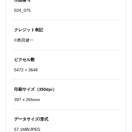
作品番号
末
024_075
社
の
産
クレジット表記
田
©奥田健一
社
個
ピクセル数
5472 × 3648
印刷サイズ（350dpi）
397 × 265mm
データサイズ/形式
57.1MB/JPEG