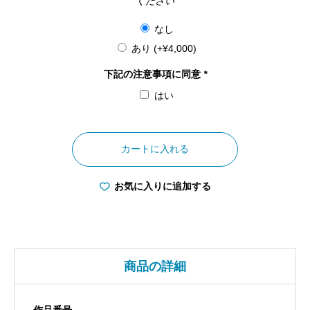
ください
なし
あり
(+
¥
4,000
)
下記の注意事項に同意
*
はい
和
歌
カートに入れる
山
県
お気に入りに追加する
熊
野
本
宮
商品の詳細
大
社