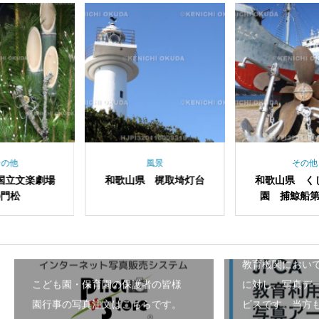
風景
その他
歌山県 梶取埼灯台
和歌山県 くじら浜公
大阪府
園 捕鯨船第一京丸
教育機関におい
こども園・保育園の保護者の皆様
に対し、写真デ
園行事の写真注文はこちらです。
ビスです。当方も