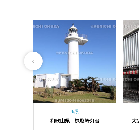
祭り
風景
大阪府 今宮戎神社 十日戎の
和歌山県 梶
福笹授与