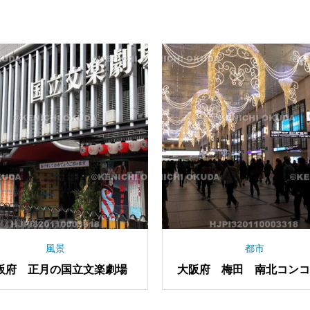
祭り
取埼灯台
大阪府 十日戎の縁起物