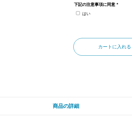
下記の注意事項に同意
*
はい
大
阪
府
カートに入れる
正
月
の
国
立
文
楽
商品の詳細
劇
場
個