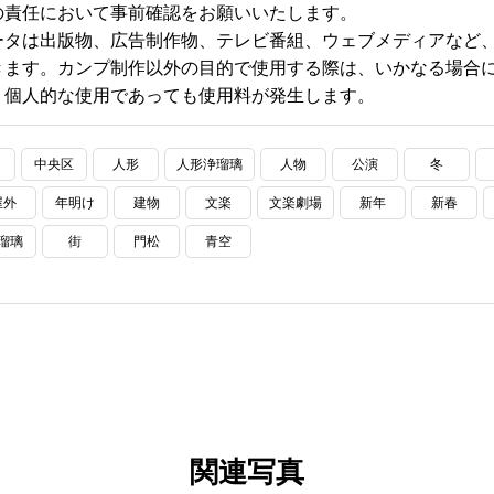
の責任において事前確認をお願いいたします。
ータは出版物、広告制作物、テレビ番組、ウェブメディアなど
きます。カンプ制作以外の目的で使用する際は、いかなる場合に
、個人的な使用であっても使用料が発生します。
ト
中央区
人形
人形浄瑠璃
人物
公演
冬
屋外
年明け
建物
文楽
文楽劇場
新年
新春
瑠璃
街
門松
青空
関連写真