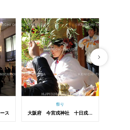
その他
風景
大阪国際空港 旅客機
大阪府 天神橋筋商店
え人形