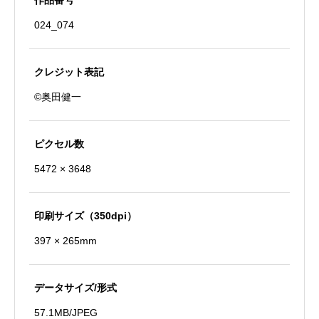
作品番号
宮
024_074
大
社
参
クレジット表記
道
©奥田健一
個
ピクセル数
5472 × 3648
印刷サイズ（350dpi）
397 × 265mm
データサイズ/形式
57.1MB/JPEG