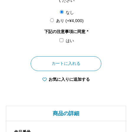
ください
なし
あり
(+
¥
4,000
)
下記の注意事項に同意
*
はい
和
歌
カートに入れる
山
県
お気に入りに追加する
正
月
の
熊
商品の詳細
野
本