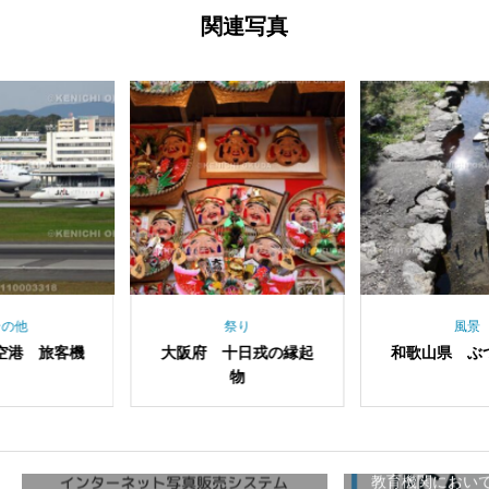
関連写真
祭り
風景
阪府 十日戎の縁起
和歌山県 ぶつぶつ川
大阪府
物
教育機関におい