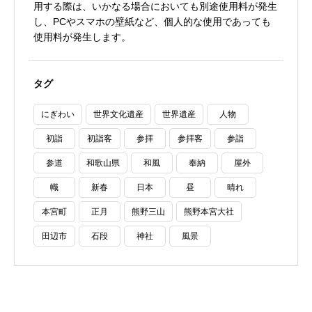
用する際は、いかなる場合においても別途使用料が発生
し、PCやスマホの壁紙など、個人的な使用であっても
使用料が発生します。
タグ
にぎわい
世界文化遺産
世界遺産
人物
初詣
初詣客
参拝
参拝客
参詣
参道
和歌山県
和風
奉納
屋外
幟
新春
日本
昼
晴れ
本宮町
正月
熊野三山
熊野本宮大社
田辺市
石段
神社
風景