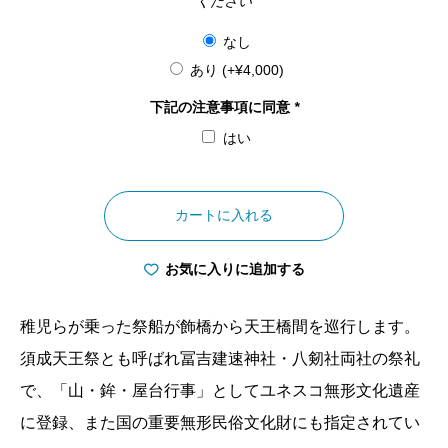
ください
なし
あり
(+
¥
4,000
)
下記の注意事項に同意
*
はい
愛
知
カートに入れる
県
須
お気に入りに追加する
成
祭
稚児らが乗った祭船が飾橋から天王橋間を巡行します。
朝
須成天王祭とも呼ばれ冨吉建速神社・八剱社両社の祭礼
祭
で、「山・鉾・屋台行事」としてユネスコ無形文化遺産
祭
に登録、また国の重要無形民俗文化財にも指定されてい
船