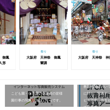
祭り
祭り
府 天神祭 御鳳
大阪府 天神祭 神輿
大阪府 
輦講
教育機関におい
こども園・保育園の保護者の皆様
に対し、写真デ
園行事の写真注文はこちらです。
ビスです。当方も
ています。