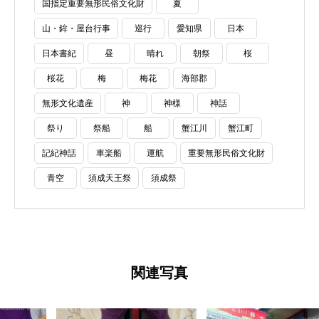
国指定重要無形民俗文化財
夏
山・鉾・屋台行事
巡行
愛知県
日本
日本書紀
昼
晴れ
朝祭
桜
桜花
梅
梅花
海部郡
無形文化遺産
神
神様
神話
祭り
祭船
船
蟹江川
蟹江町
記紀神話
車楽船
運航
重要無形民俗文化財
青空
須成天王祭
須成祭
関連写真