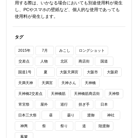
用する際は、いかなる場合においても別途使用料が発生
し、PCやスマホの壁紙など、個人的な使用であっても
使用料が発生します。
タグ
2015年
7月
みこし
ロングショット
交差点
人物
北区
商店街
国道
国道1号
夏
大阪天満宮
大阪市
大阪府
天満天神
天満宮
天神さん
天神橋
天神橋2交差点
天神橋筋
天神橋筋商店街
天神祭
宵宮祭
屋外
巡行
担ぎ手
日本
日本三大祭
昼
曇り
渡御
神社
神輿
祭
祭り
道
陸渡御
鳳輦