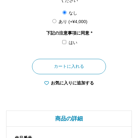
ください
なし
あり
(+
¥
4,000
)
下記の注意事項に同意
*
はい
大
阪
カートに入れる
府
天
お気に入りに追加する
神
祭
神
輿
商品の詳細
個