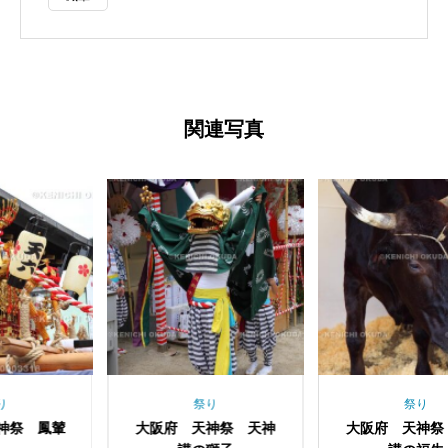
関連写真
祭り
祭り
府 天神祭 天神
大阪府 天神祭 福梅
大阪府 