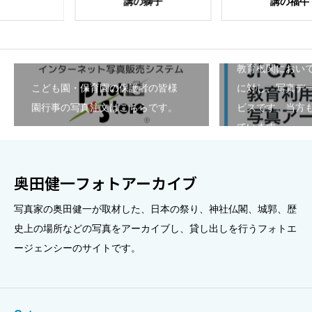
講の獅子
講の福牛
酒
教育機関におい
こども園・保育園の保護者の皆様
に対し、写真デ
園行事の写真注文はこちらです。
ビスです。当方も
ています。
奥田健一フォトアーカイブ
写真家の奥田健一が取材した、日本の祭り、神社仏閣、城郭、歴
史上の場所などの写真をアーカイブし、貸し出しを行うフォトエ
ージェンシーのサイトです。