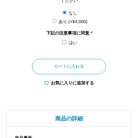
ください
なし
あり
(+
¥
4,000
)
下記の注意事項に同意
*
はい
大
阪
カートに入れる
府
天
お気に入りに追加する
神
祭
神
輿
商品の詳細
個