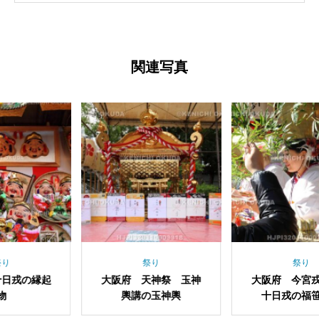
関連写真
祭り
祭り
阪府 天神祭 玉神
大阪府 今宮戎神社
大阪府
輿講の玉神輿
十日戎の福笹授与
商