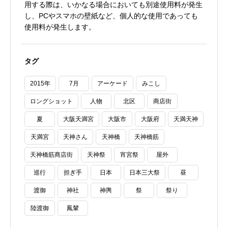
用する際は、いかなる場合においても別途使用料が発生
し、PCやスマホの壁紙など、個人的な使用であっても
使用料が発生します。
タグ
2015年
7月
アーケード
みこし
ロングショット
人物
北区
商店街
夏
大阪天満宮
大阪市
大阪府
天満天神
天満宮
天神さん
天神橋
天神橋筋
天神橋筋商店街
天神祭
宵宮祭
屋外
巡行
担ぎ手
日本
日本三大祭
昼
渡御
神社
神輿
祭
祭り
陸渡御
鳳輦