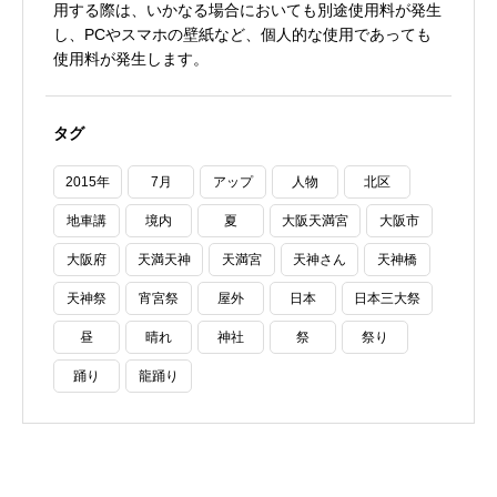
用する際は、いかなる場合においても別途使用料が発生
し、PCやスマホの壁紙など、個人的な使用であっても
使用料が発生します。
タグ
2015年
7月
アップ
人物
北区
地車講
境内
夏
大阪天満宮
大阪市
大阪府
天満天神
天満宮
天神さん
天神橋
天神祭
宵宮祭
屋外
日本
日本三大祭
昼
晴れ
神社
祭
祭り
踊り
龍踊り