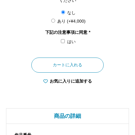
ください
なし
あり
(+
¥
4,000
)
下記の注意事項に同意
*
はい
大
阪
カートに入れる
府
天
お気に入りに追加する
神
祭
地
車
商品の詳細
講
の