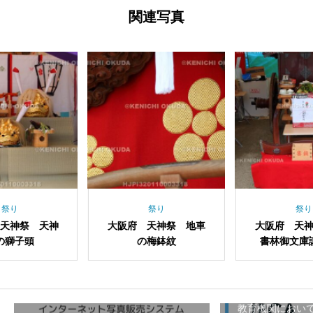
関連写真
祭り
祭り
大阪府 天神祭 地車
大阪府 天神祭 大阪
大阪
の梅鉢紋
書林御文庫講の文車
教育機関におい