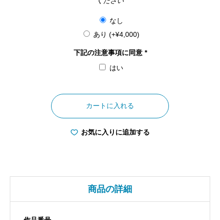
ください
なし
あり
(+
¥
4,000
)
下記の注意事項に同意
*
はい
大
阪
カートに入れる
府
天
お気に入りに追加する
神
祭
天
神
商品の詳細
講
の