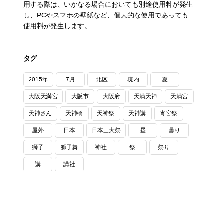
用する際は、いかなる場合においても別途使用料が発生
し、PCやスマホの壁紙など、個人的な使用であっても
使用料が発生します。
タグ
2015年
7月
北区
境内
夏
大阪天満宮
大阪市
大阪府
天満天神
天満宮
天神さん
天神橋
天神祭
天神講
宵宮祭
屋外
日本
日本三大祭
昼
曇り
獅子
獅子舞
神社
祭
祭り
講
講社