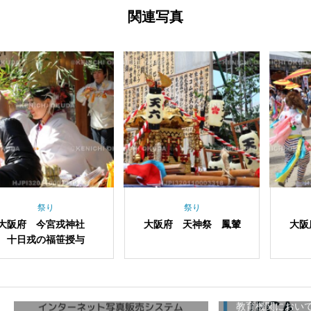
関連写真
祭り
祭り
祭
 今宮戎神社
大阪府 天神祭 鳳輦
大阪府 天
戎の福笹授与
り
教育機関におい