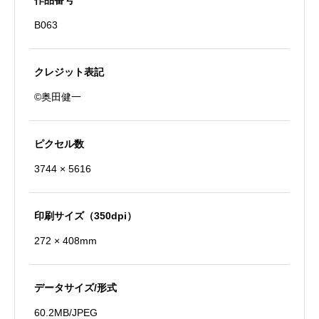
作品番号
獅
B063
子
個
クレジット表記
©奥田健一
ピクセル数
3744 × 5616
印刷サイズ（350dpi）
272 × 408mm
データサイズ/形式
60.2MB/JPEG