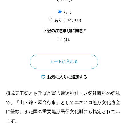
ください
なし
あり
(+
¥
4,000
)
下記の注意事項に同意
*
はい
愛
知
カートに入れる
県
須
お気に入りに追加する
成
祭
須成天王祭とも呼ばれ冨吉建速神社・八剱社両社の祭礼
朝
で、「山・鉾・屋台行事」としてユネスコ無形文化遺産
祭
に登録、また国の重要無形民俗文化財にも指定されてい
祭
ます。
船