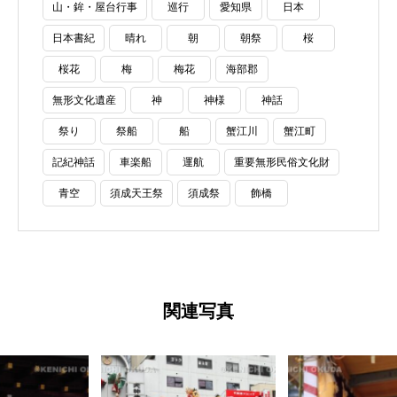
山・鉾・屋台行事
巡行
愛知県
日本
日本書紀
晴れ
朝
朝祭
桜
桜花
梅
梅花
海部郡
無形文化遺産
神
神様
神話
祭り
祭船
船
蟹江川
蟹江町
記紀神話
車楽船
運航
重要無形民俗文化財
青空
須成天王祭
須成祭
飾橋
関連写真