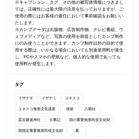
※キャプション、タグ、その他の被写体情報につきまし
ては、正確性には最大限の注意を払っておりますが、ご
使用の際にはお客様の責任において事前確認をお願いい
たします。
※カンプデータは出版物、広告制作物、テレビ番組、ウ
ェブメディアなど、写真の使用を前提としたカンプ制作
にのみ使うことができます。カンプ制作以外の目的で使
用する際は、いかなる場合においても別途使用料が発生
し、PCやスマホの壁紙など、個人的な使用であっても
使用料が発生します。
タグ
イザナギ
イザナミ
ユネスコ
ユネスコ無形文化遺産
係留
八剱社
冨吉建速神社
古事記
国の重要無形民俗文化財
国指定重要無形民俗文化財
夏