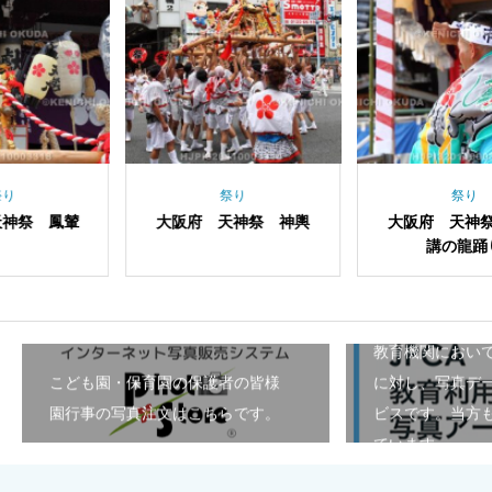
祭り
祭り
府 天神祭 神輿
大阪府 天神祭 地車
大阪府 
講の龍踊り
講
教育機関におい
こども園・保育園の保護者の皆様
に対し、写真デ
園行事の写真注文はこちらです。
ビスです。当方も
ています。