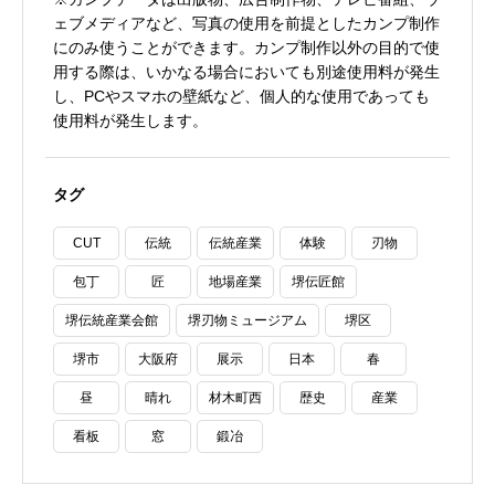
ェブメディアなど、写真の使用を前提としたカンプ制作
にのみ使うことができます。カンプ制作以外の目的で使
用する際は、いかなる場合においても別途使用料が発生
し、PCやスマホの壁紙など、個人的な使用であっても
使用料が発生します。
タグ
CUT
伝統
伝統産業
体験
刃物
包丁
匠
地場産業
堺伝匠館
堺伝統産業会館
堺刃物ミュージアム
堺区
堺市
大阪府
展示
日本
春
昼
晴れ
材木町西
歴史
産業
看板
窓
鍛冶