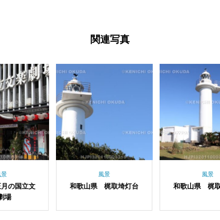
関連写真
風景
風景
歌山県 梶取埼灯台
和歌山県 梶取埼灯台
大阪府
お迎