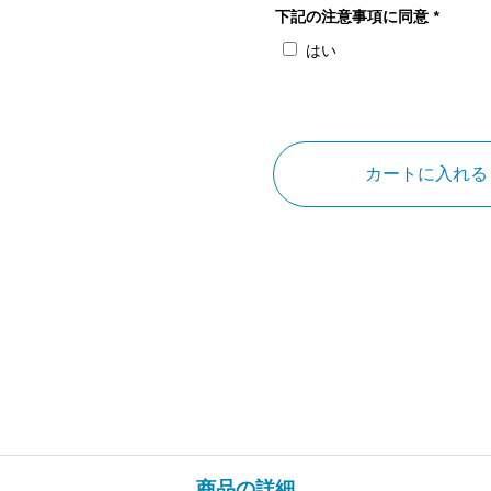
下記の注意事項に同意
*
はい
大
阪
府
カートに入れる
堺
伝
匠
館
個
商品の詳細