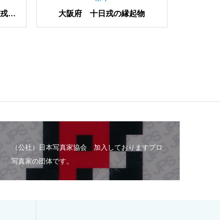
ンコース
和歌山県 くじら浜公園 捕鯨
和歌
船第一京丸
（公社）日本写真家協会 加入しておりますプロ
写真家の団体です。