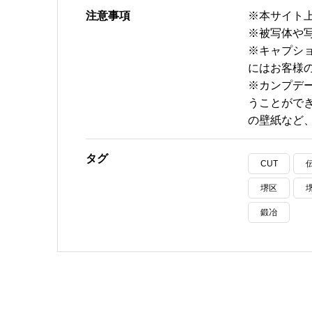
注意事項
※本サイト
※被写体や
※キャプシ
にはお客様
※カンプデ
うことがで
の壁紙など
タグ
CUT
堺区
鍛冶