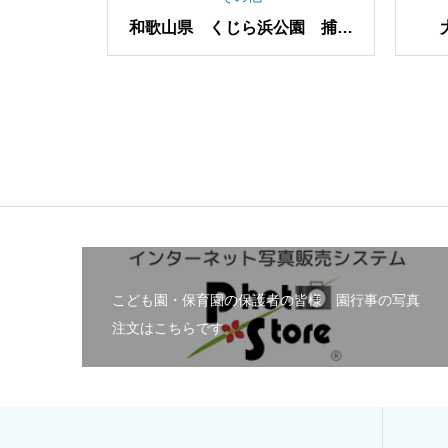
の縁起物
大阪国際空港 旅客機
こども園・保育園の保護者の皆様 園行事の写真
注文はこちらです。