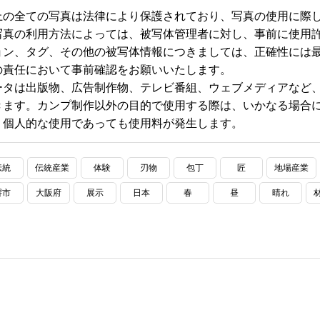
上の全ての写真は法律により保護されており、写真の使用に際
写真の利用方法によっては、被写体管理者に対し、事前に使用
ョン、タグ、その他の被写体情報につきましては、正確性には
の責任において事前確認をお願いいたします。
ータは出版物、広告制作物、テレビ番組、ウェブメディアなど
きます。カンプ制作以外の目的で使用する際は、いかなる場合に
、個人的な使用であっても使用料が発生します。
伝統
伝統産業
体験
刃物
包丁
匠
地場産業
堺市
大阪府
展示
日本
春
昼
晴れ