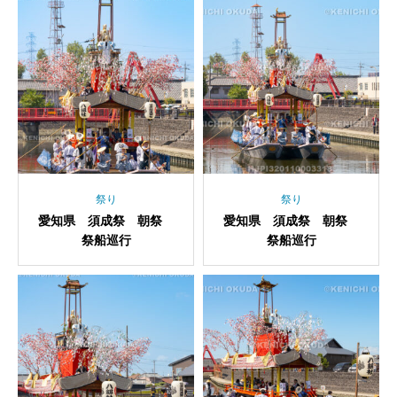
祭り
祭り
愛知県 須成祭 朝祭
愛知県 須成祭 朝祭
祭船巡行
祭船巡行