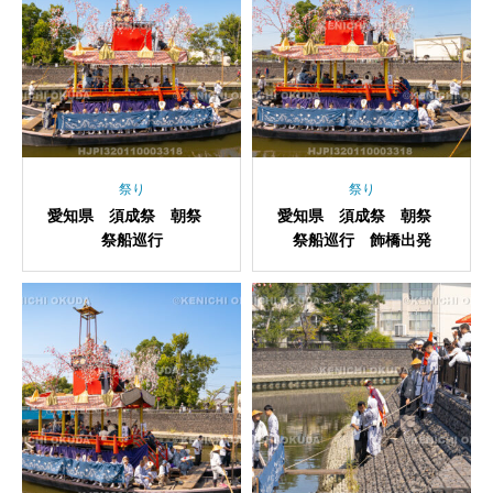
祭り
祭り
愛知県 須成祭 朝祭
愛知県 須成祭 朝祭
祭船巡行
祭船巡行 飾橋出発