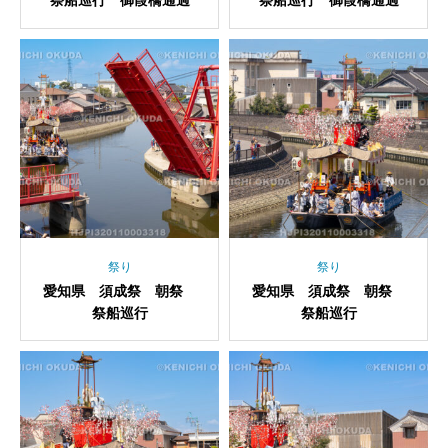
祭船巡行 御葭橋通過
祭船巡行 御葭橋通過
祭り
祭り
愛知県 須成祭 朝祭
愛知県 須成祭 朝祭
祭船巡行
祭船巡行