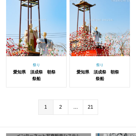
祭り
祭り
愛知県 須成祭 朝祭
愛知県 須成祭 朝祭
祭船
祭船
1
2
…
21
教育機関におい