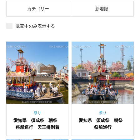
カテゴリー
新着順
販売中のみ表示する
祭り
祭り
愛知県 須成祭 朝祭
愛知県 須成祭 朝祭
祭船巡行 天王橋到着
祭船巡行