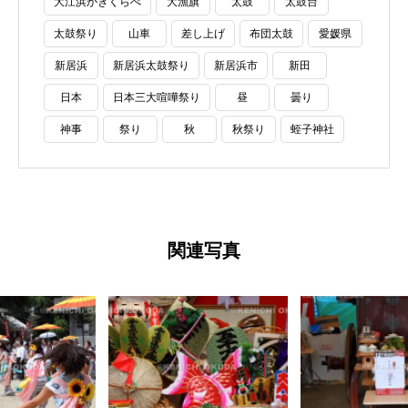
大江浜かきくらべ
大漁旗
太鼓
太鼓台
太鼓祭り
山車
差し上げ
布団太鼓
愛媛県
新居浜
新居浜太鼓祭り
新居浜市
新田
日本
日本三大喧嘩祭り
昼
曇り
神事
祭り
秋
秋祭り
蛭子神社
関連写真