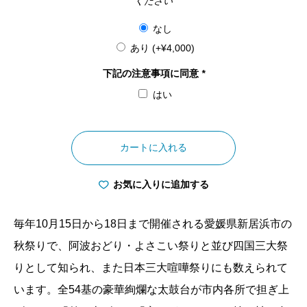
ください
なし
あり
(+
¥
4,000
)
下記の注意事項に同意
*
はい
愛
媛
カートに入れる
県
新
お気に入りに追加する
居
浜
毎年10月15日から18日まで開催される愛媛県新居浜市の
太
秋祭りで、阿波おどり・よさこい祭りと並び四国三大祭
鼓
りとして知られ、また日本三大喧嘩祭りにも数えられて
祭
います。全54基の豪華絢爛な太鼓台が市内各所で担ぎ上
り