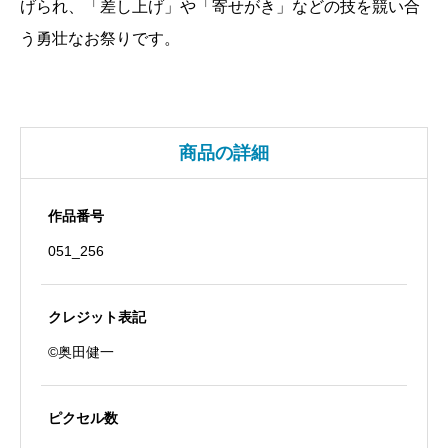
げられ、「差し上げ」や「寄せがき」などの技を競い合
大
う勇壮なお祭りです。
江
浜
か
き
商品の詳細
く
ら
べ
作品番号
個
051_256
クレジット表記
©奥田健一
ピクセル数