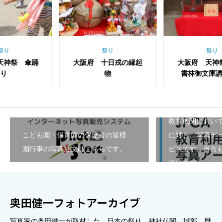
祭り
祭り
阪府 十日戎の縁起
大阪府 天神祭 大阪
大阪府
物
書林御文庫講の文車
教育機関におい
こども園・保育園の保護者の皆様
に対し、写真デ
園行事の写真注文はこちらです。
ビスです。当方も
ています。
奥田健一フォトアーカイブ
写真家の奥田健一が取材した、日本の祭り、神社仏閣、城郭、歴