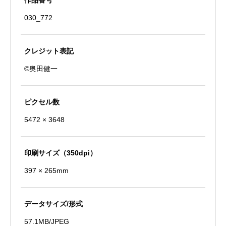
作品番号
門
030_772
（国
宝）
個
クレジット表記
©奥田健一
ピクセル数
5472 × 3648
印刷サイズ（350dpi）
397 × 265mm
データサイズ/形式
57.1MB/JPEG