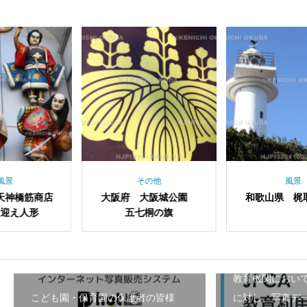
その他
風景
阪府 大阪城公園
和歌山県 梶取埼灯台
和歌山
五七桐の旗
園 捕
教育機関におい
こども園・保育園の保護者の皆様
に対し、写真デ