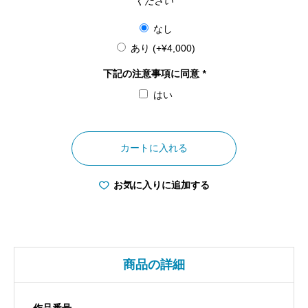
ください
なし
あり
(+
¥
4,000
)
下記の注意事項に同意
*
はい
京
都
カートに入れる
府
醍
お気に入りに追加する
醐
寺
三
宝
商品の詳細
院
唐