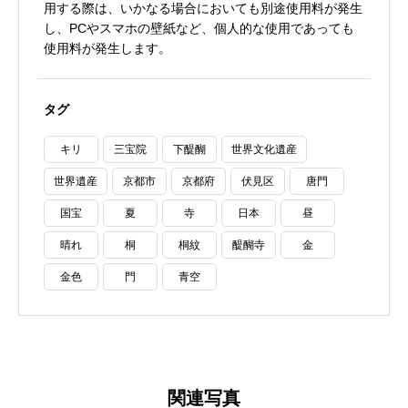
用する際は、いかなる場合においても別途使用料が発生
し、PCやスマホの壁紙など、個人的な使用であっても
使用料が発生します。
タグ
キリ
三宝院
下醍醐
世界文化遺産
世界遺産
京都市
京都府
伏見区
唐門
国宝
夏
寺
日本
昼
晴れ
桐
桐紋
醍醐寺
金
金色
門
青空
関連写真