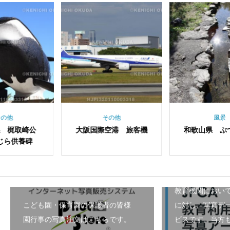
その他
風景
阪国際空港 旅客機
和歌山県 ぶつぶつ川
大阪府
ン 
教育機関におい
こども園・保育園の保護者の皆様
に対し、写真デ
園行事の写真注文はこちらです。
ビスです。当方も