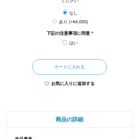
ください
なし
あり
(+
¥
4,000
)
下記の注意事項に同意
*
はい
山
梨
カートに入れる
県
ダ
お気に入りに追加する
イ
ヤ
モ
ン
商品の詳細
ド
富