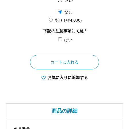
ください
なし
あり
(+
¥
4,000
)
下記の注意事項に同意
*
はい
山
梨
カートに入れる
県
ダ
お気に入りに追加する
イ
ヤ
モ
ン
商品の詳細
ド
富