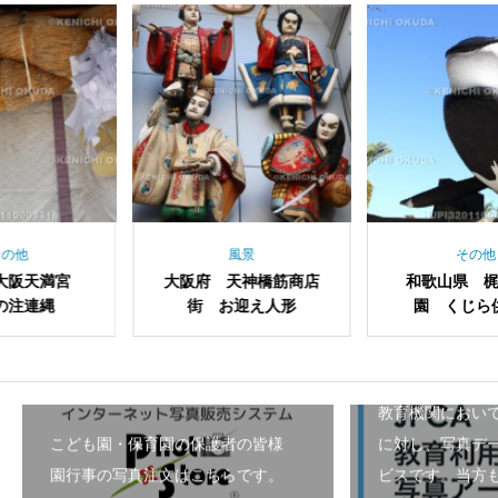
風景
その他
阪府 天神橋筋商店
和歌山県 梶取崎公
大阪府
街 お迎え人形
園 くじら供養碑
ン
教育機関におい
こども園・保育園の保護者の皆様
に対し、写真デ
園行事の写真注文はこちらです。
ビスです。当方も