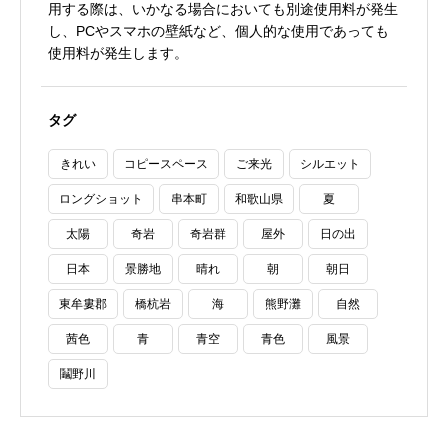
用する際は、いかなる場合においても別途使用料が発生
し、PCやスマホの壁紙など、個人的な使用であっても
使用料が発生します。
タグ
きれい
コピースペース
ご来光
シルエット
ロングショット
串本町
和歌山県
夏
太陽
奇岩
奇岩群
屋外
日の出
日本
景勝地
晴れ
朝
朝日
東牟婁郡
橋杭岩
海
熊野灘
自然
茜色
青
青空
青色
風景
鬮野川