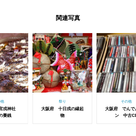
関連写真
祭り
その他
府 十日戎の縁起
大阪府 でんでんタウ
和歌山県
物
ン 中古CD