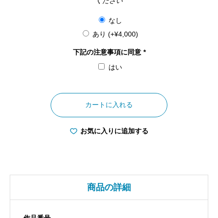
ください
なし
あり
(+
¥
4,000
)
下記の注意事項に同意
*
はい
和
歌
カートに入れる
山
県
お気に入りに追加する
橋
杭
岩
の
商品の詳細
日
の