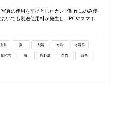
、写真の使用を前提としたカンプ制作にのみ使
おいても別途使用料が発生し、PCやスマホ
山県
夏
太陽
奇岩
奇岩群
橋杭岩
海
熊野灘
自然
茜色