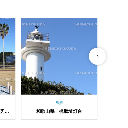
風景
文楽劇場
和歌山県 梶取埼灯台
大