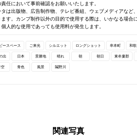
の責任において事前確認をお願いいたします。
ータは出版物、広告制作物、テレビ番組、ウェブメディアなど
きます。カンプ制作以外の目的で使用する際は、いかなる場合に
、個人的な使用であっても使用料が発生します。
ピースペース
ご来光
シルエット
ロングショット
串本町
和歌
の出
日本
景勝地
晴れ
朝
朝日
東牟婁郡
青空
青色
風景
鬮野川
関連写真