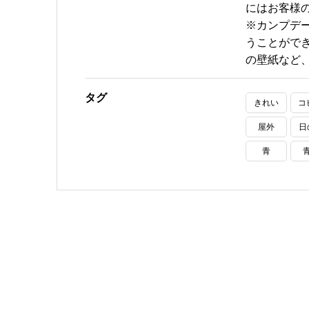
にはお客様
※カンプデ
うことがで
の壁紙など
タグ
きれい
コ
屋外
日
青