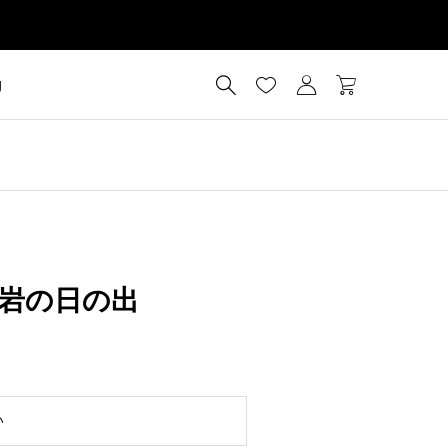




g
岩の日の出