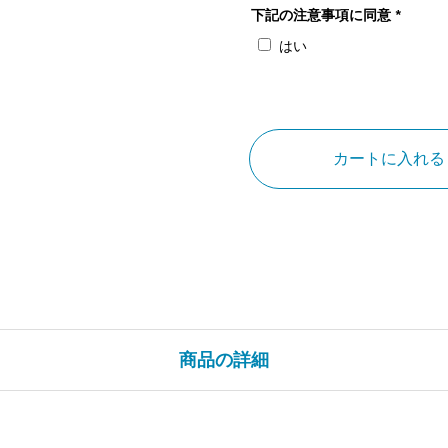
下記の注意事項に同意
*
はい
和
歌
山
カートに入れる
県
橋
杭
岩
の
日
の
商品の詳細
出
個