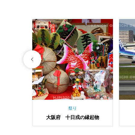
都市
取埼灯台
大阪府 梅田 南北コンコース