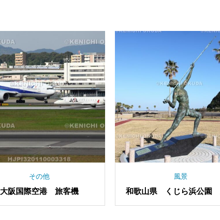
その他
風景
大阪府 大阪天満宮 お迎え人
大阪府 正月の国立
形 雀踊