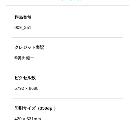
ね
り
作品番号
陀
009_351
羅
尼
菩
クレジット表記
薩
©奥田健一
個
ピクセル数
5792 × 8688
印刷サイズ（350dpi）
420 × 631mm