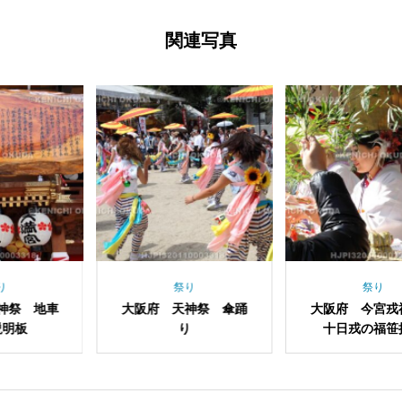
関連写真
祭り
祭り
府 天神祭 傘踊
大阪府 今宮戎神社
大阪府 
り
十日戎の福笹授与
友の