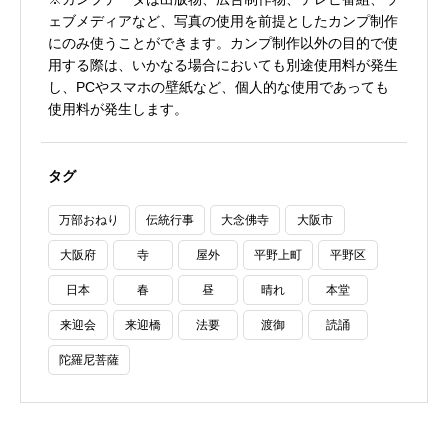
ェブメディアなど、写真の使用を前提としたカンプ制作
にのみ使うことができます。カンプ制作以外の目的で使
用する際は、いかなる場合においても別途使用料が発生
し、PCやスマホの壁紙など、個人的な使用であっても
使用料が発生します。
タグ
万部おねり
伝統行事
大念佛寺
大阪市
大阪府
寺
屋外
平野上町
平野区
日本
春
昼
晴れ
本堂
来迎会
来迎橋
法要
渡御
読誦
陀羅尼菩薩