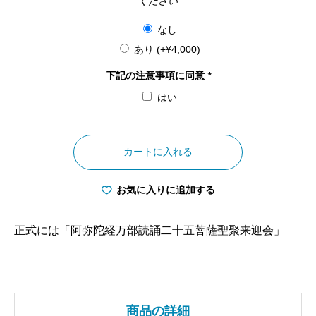
ください
なし
あり
(+
¥
4,000
)
下記の注意事項に同意
*
はい
大
阪
カートに入れる
府
大
お気に入りに追加する
念
佛
正式には「阿弥陀経万部読誦二十五菩薩聖聚来迎会」
寺
万
部
お
商品の詳細