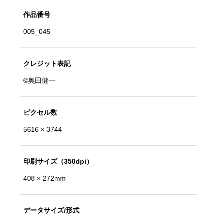
ー
作品番号
ビ
005_045
レ
ッ
ジ
クレジット表記
と
©奥田健一
大
観
ピクセル数
覧
5616 × 3744
車
（夜
景）
印刷サイズ（350dpi）
個
408 × 272mm
データサイズ/形式