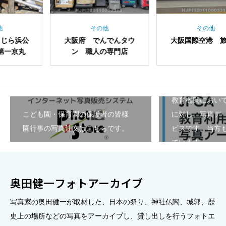
その他
その他
そ
府 でんでんタウ
大阪国際空港 旅客機
和歌山県
 職人の専門店
園 捕鯨
教育機関におい
こども園・保育園の保護者の皆様
に対し、写真デ
園行事の写真注文はこちらです。
ビスです。当方も
ています。
奥田健一フォトアーカイブ
写真家の奥田健一が取材した、日本の祭り、神社仏閣、城郭、歴
史上の場所などの写真をアーカイブし、貸し出しを行うフォトエ