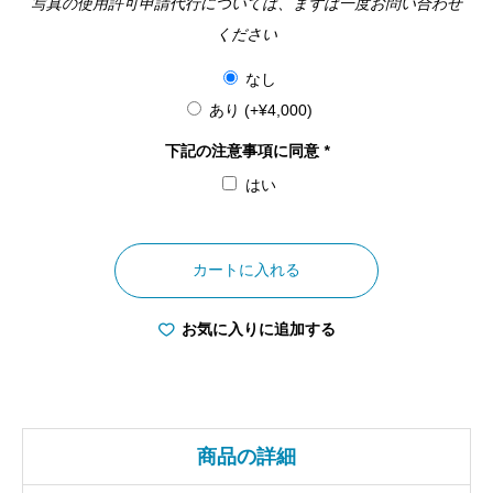
写真の使用許可申請代行については、まずは一度お問い合わせ
ください
なし
あり
(+
¥
4,000
)
下記の注意事項に同意
*
はい
大
阪
カートに入れる
府
天
お気に入りに追加する
保
山
ハ
ー
商品の詳細
バ