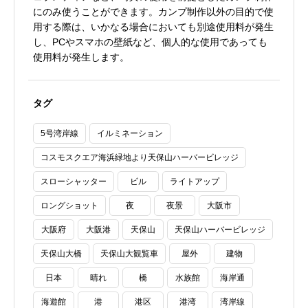
にのみ使うことができます。カンプ制作以外の目的で使
用する際は、いかなる場合においても別途使用料が発生
し、PCやスマホの壁紙など、個人的な使用であっても
使用料が発生します。
タグ
5号湾岸線
イルミネーション
コスモスクエア海浜緑地より天保山ハーバービレッジ
スローシャッター
ビル
ライトアップ
ロングショット
夜
夜景
大阪市
大阪府
大阪港
天保山
天保山ハーバービレッジ
天保山大橋
天保山大観覧車
屋外
建物
日本
晴れ
橋
水族館
海岸通
海遊館
港
港区
港湾
湾岸線