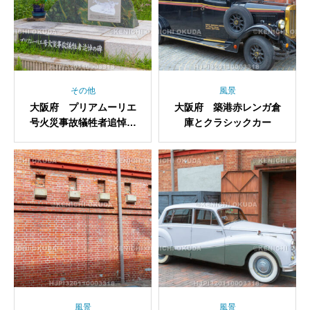
その他
風景
大阪府 プリアムーリエ
大阪府 築港赤レンガ倉
号火災事故犠牲者追悼の
庫とクラシックカー
碑
風景
風景