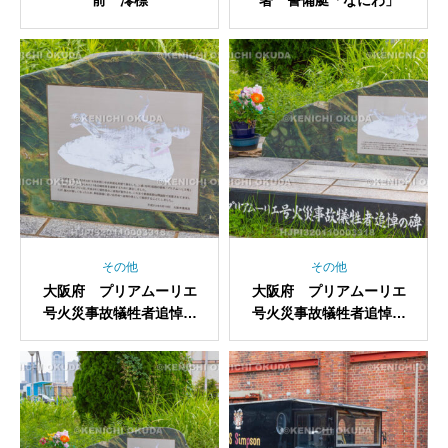
前 澪標
署 警備艇「なにわ」
その他
その他
大阪府 プリアムーリエ
大阪府 プリアムーリエ
号火災事故犠牲者追悼の
号火災事故犠牲者追悼の
碑
碑