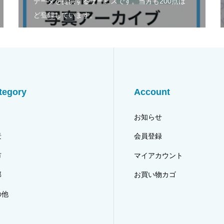
データを提供するサービスです。当方も200点ほ
ど登録しています。
tegory
Account
り
お知らせ
景
会員登録
市
マイアカウント
郭
お買い物カゴ
の他