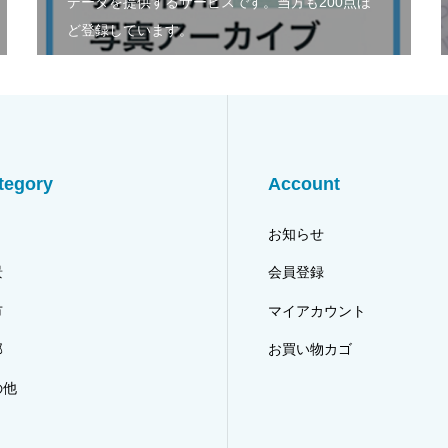
データを提供するサービスです。当方も200点ほ
ど登録しています。
tegory
Account
り
お知らせ
景
会員登録
市
マイアカウント
郭
お買い物カゴ
の他