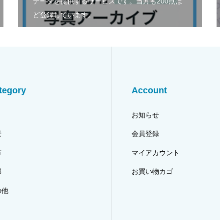
データを提供するサービスです。当方も200点ほ
ど登録しています。
tegory
Account
り
お知らせ
景
会員登録
市
マイアカウント
郭
お買い物カゴ
の他