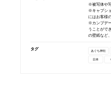
※被写体や
※キャプシ
にはお客様
※カンプデ
うことがで
の壁紙など
タグ
あぐち神社
日本