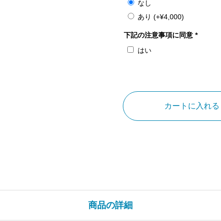
なし
あり
(+
¥
4,000
)
下記の注意事項に同意
*
はい
大
阪
府
カートに入れる
開
口
（あ
ぐ
ち）
神
社
商品の詳細
堺