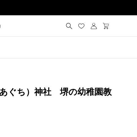




g
あぐち）神社 堺の幼稚園教