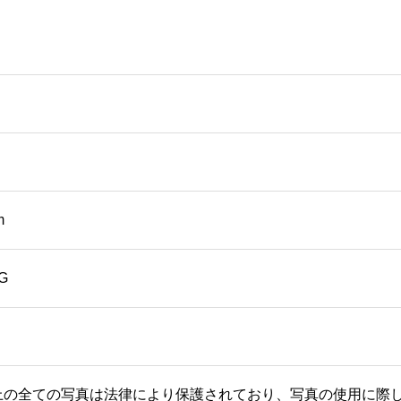
の
幼
稚
園
教
育
発
祥
の
m
地
碑
G
個
上の全ての写真は法律により保護されており、写真の使用に際