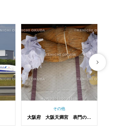
その他
 くじら
和歌山県 くじら浜公園 捕鯨
船第一京丸