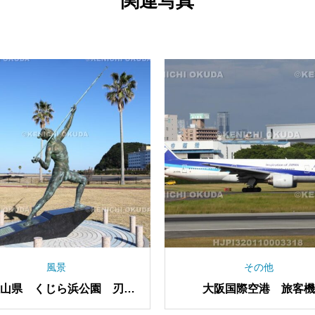
関連写真
その他
その他
和歌山県 くじら浜公園 捕鯨
和歌山県 梶取崎公園
船第一京丸
供養碑