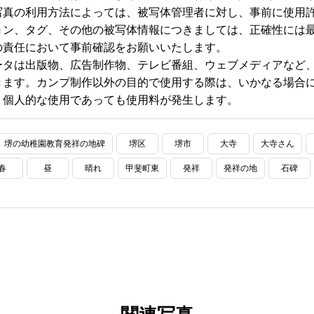
写真の利用方法によっては、被写体管理者に対し、事前に使用
ョン、タグ、その他の被写体情報につきましては、正確性には
の責任において事前確認をお願いいたします。
ータは出版物、広告制作物、テレビ番組、ウェブメディアなど
きます。カンプ制作以外の目的で使用する際は、いかなる場合に
、個人的な使用であっても使用料が発生します。
堺の幼稚園教育発祥の地碑
堺区
堺市
大寺
大寺さん
春
昼
晴れ
甲斐町東
発祥
発祥の地
石碑