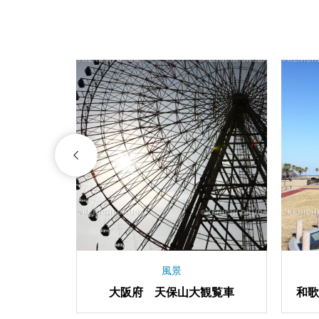
祭り
宮 表門の注
大阪府 十日戎の縁起物