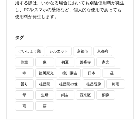
用する際は、いかなる場合においても別途使用料が発生
し、PCやスマホの壁紙など、個人的な使用であっても
使用料が発生します。
タグ
けいしょう殿
シルエット
京都市
京都府
側室
像
初夏
善峯寺
家光
寺
徳川家光
徳川綱吉
日本
昼
曇り
桂昌院
桂昌院の像
桂昌院像
梅雨
母
生母
綱吉
西京区
銅像
雨
霧