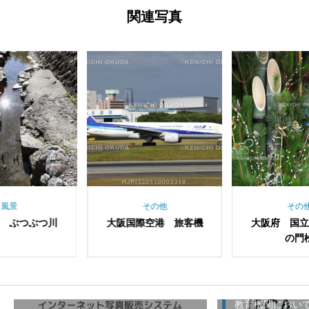
関連写真
風景
その他
その
 ぶつぶつ川
大阪国際空港 旅客機
大阪府 国
の門
教育機関におい