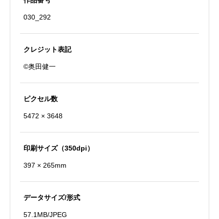
作品番号
う
030_292
殿
桂
昌
クレジット表記
院
©奥田健一
の
像
ピクセル数
個
5472 × 3648
印刷サイズ（350dpi）
397 × 265mm
データサイズ/形式
57.1MB/JPEG