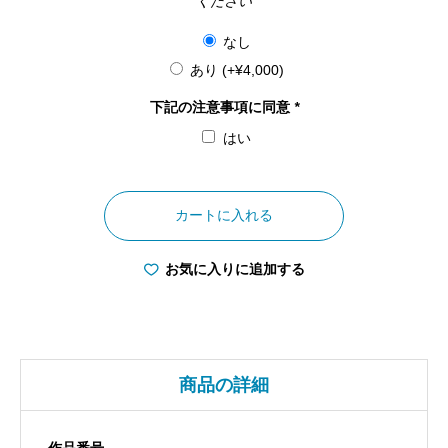
ください
なし
あり
(+
¥
4,000
)
下記の注意事項に同意
*
はい
京
都
カートに入れる
府
善
お気に入りに追加する
峯
寺
け
い
商品の詳細
し
ょ