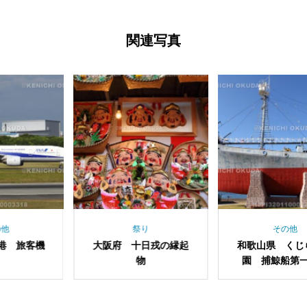
関連写真
祭り
その他
府 十日戎の縁起
和歌山県 くじら浜公
大阪府 
物
園 捕鯨船第一京丸
街 