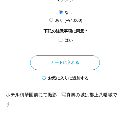
ください
なし
あり
(+
¥
4,000
)
下記の注意事項に同意
*
はい
岐
阜
カートに入れる
県
郡
お気に入りに追加する
上
お
ホテル積翠園前にて撮影、写真奥の城は郡上八幡城で
ど
す。
り
個