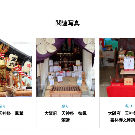
関連写真
祭り
祭り
阪府 天神祭 御鳳
大阪府 天神祭 大阪
大阪府
輦講
書林御文庫講の文車