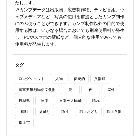
たします。
※カンプデータは出版物、広告制作物、テレビ番組、ウ
ェブメディアなど、写真の使用を前提としたカンプ制作
にのみ使うことができます。カンプ制作以外の目的で使
用する際は、いかなる場合においても別途使用料が発生
し、PCやスマホの壁紙など、個人的な使用であっても
使用料が発生します。
タグ
ロングショット
人物
伝統的
八幡町
国重要無形民俗文化財
夏
夜
屋外
岐阜県
日本
日本三大民踊
晴れ
柳町
盆踊り
踊り
郡上おどり
郡上八幡
郡上市