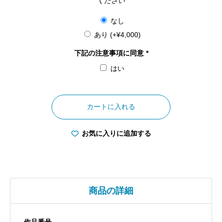
ください
なし
あり
(+
¥
4,000
)
下記の注意事項に同意
*
はい
兵
庫
カートに入れる
県
原
お気に入りに追加する
不
動
滝
個
商品の詳細