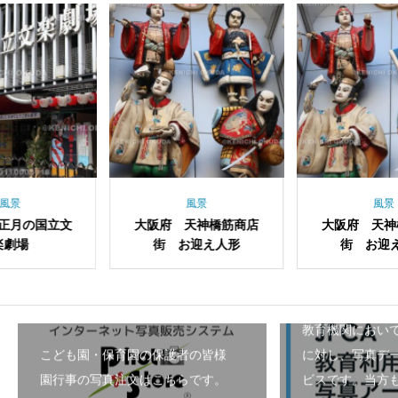
風景
風景
阪府 天神橋筋商店
大阪府 天神橋筋商店
大阪府
街 お迎え人形
街 お迎え人形
お迎
教育機関におい
こども園・保育園の保護者の皆様
に対し、写真デ
園行事の写真注文はこちらです。
ビスです。当方も