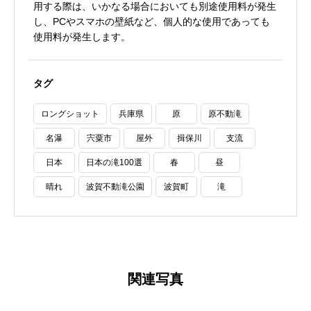
用する際は、いかなる場合においても別途使用料が発生
し、PCやスマホの壁紙など、個人的な使用であっても
使用料が発生します。
タグ
ロングショット
兵庫県
原
原不動滝
名瀑
宍粟市
屋外
揖保川
支流
日本
日本の滝100選
春
昼
晴れ
波賀不動滝公園
波賀町
滝
関連写真