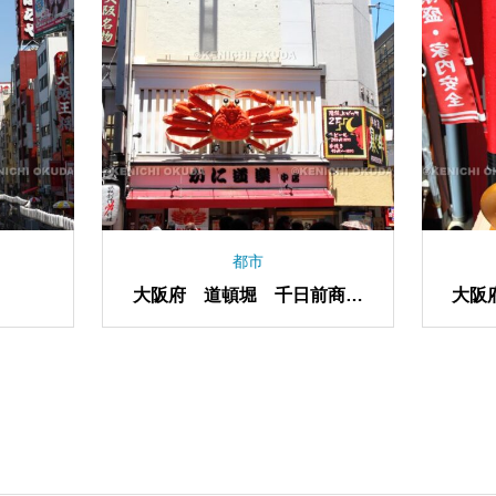
都市
大阪府 道頓堀 千日前商店
大阪
街付近のにぎわい