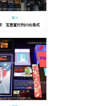
祭り
府 宝恵駕行列の出発式