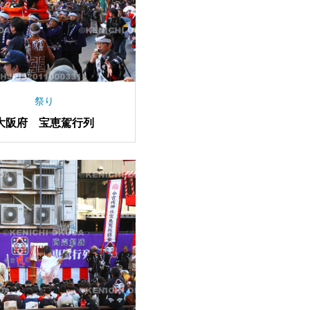
祭り
大阪府 宝恵駕行列