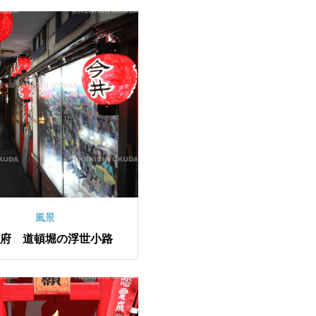
風景
阪府 道頓堀の浮世小路