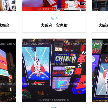
祭り
戎舞台
大阪府 宝恵駕
大阪