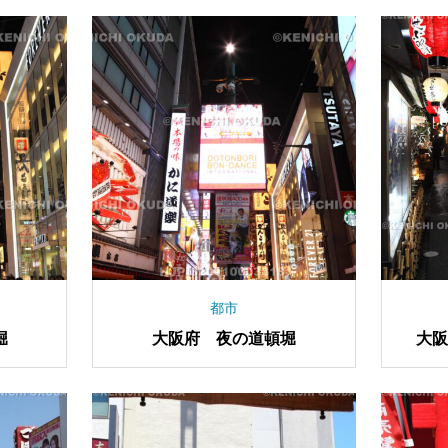
都市
堀
大阪府 夜の道頓堀
大