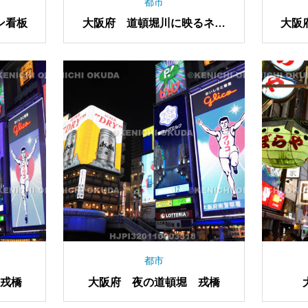
都市
ン看板
大阪府 道頓堀川に映るネオ
大阪
ン看板
都市
戎橋
大阪府 夜の道頓堀 戎橋