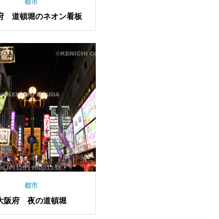
都市
府 道頓堀のネオン看板
都市
大阪府 夜の道頓堀