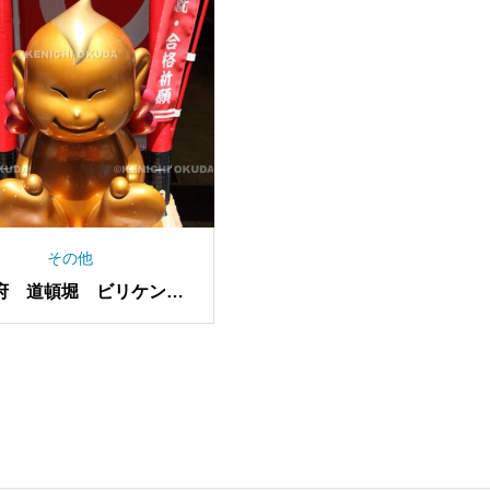
その他
府 道頓堀 ビリケンさ
ん