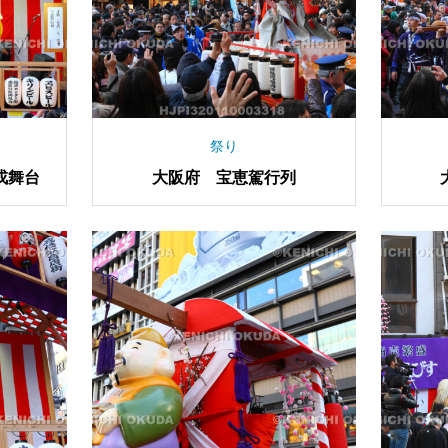
祭り
戎舞台
大阪府 宝恵駕行列