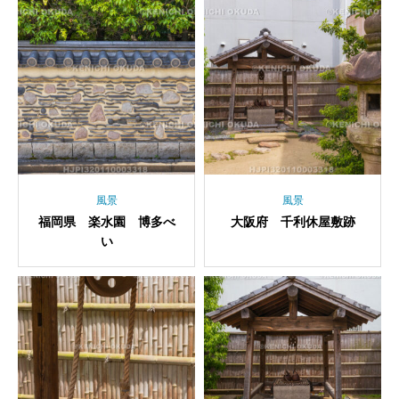
風景
風景
福岡県 楽水園 博多べ
大阪府 千利休屋敷跡
い