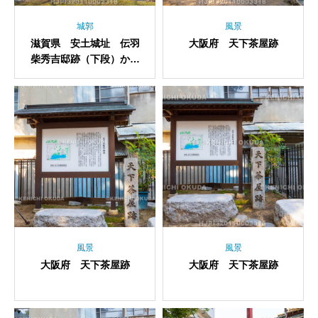
城郭
風景
滋賀県 安土城址 伝羽
大阪府 天下茶屋跡
柴秀吉邸跡（下段）から
望む石垣
風景
風景
大阪府 天下茶屋跡
大阪府 天下茶屋跡