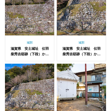
城郭
城郭
滋賀県 安土城址 伝羽
滋賀県 安土城址 伝羽
柴秀吉邸跡（下段）から
柴秀吉邸跡（下段）から
望む石垣
望む石垣