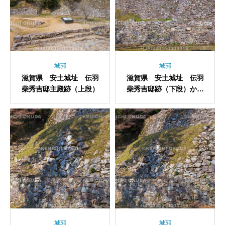
城郭
城郭
滋賀県 安土城址 伝羽
滋賀県 安土城址 伝羽
柴秀吉邸主殿跡（上段）
柴秀吉邸跡（下段）から
望む石垣
城郭
城郭