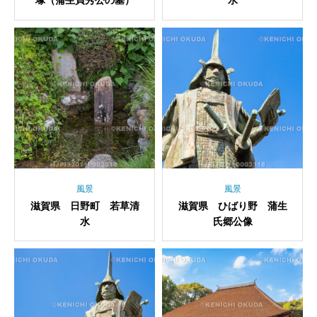
塚（蒲生貞秀公の墓）
水
風景
風景
滋賀県 日野町 若草清
滋賀県 ひばり野 蒲生
水
氏郷公像