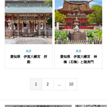
風景
風景
愛知県 伊賀八幡宮 拝
愛知県 伊賀八幡宮 神
殿
橋（石橋）と随身門
1
2
…
10
教育機関におい