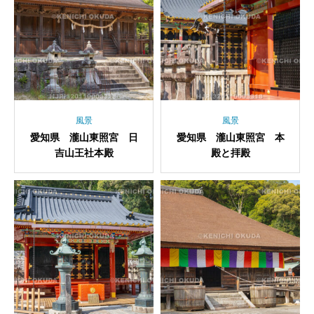
風景
風景
愛知県 瀧山東照宮 日
愛知県 瀧山東照宮 本
吉山王社本殿
殿と拝殿