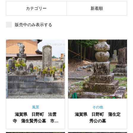
カテゴリー
新着順
販売中のみ表示する
風景
その他
滋賀県 日野町 法雲
滋賀県 日野町 蒲生定
寺 蒲生賢秀公墓 市橋
秀公の墓
利政公墓