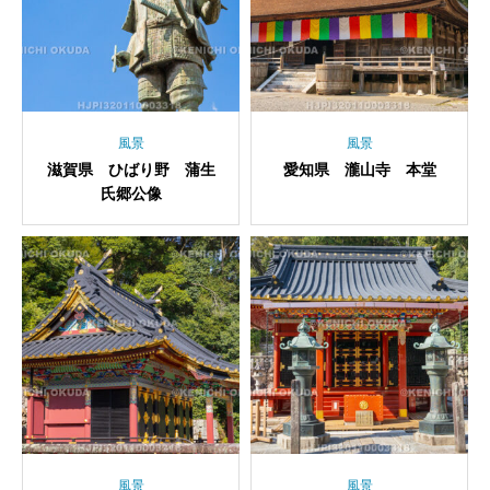
風景
風景
滋賀県 ひばり野 蒲生
愛知県 瀧山寺 本堂
氏郷公像
風景
風景