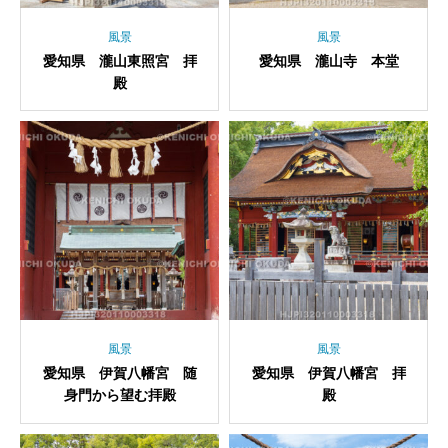
風景
風景
愛知県 瀧山東照宮 拝
愛知県 瀧山寺 本堂
殿
風景
風景
愛知県 伊賀八幡宮 随
愛知県 伊賀八幡宮 拝
身門から望む拝殿
殿