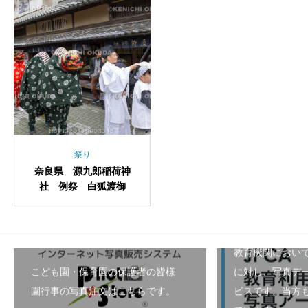
祭り
奈良県 源九郎稲荷神
社 例祭 白狐渡御
教育機関におい
こども園・保育園の保護者の皆様
に対し、写真デ
園行事の写真注文はこちらです。
ビスです。当方も