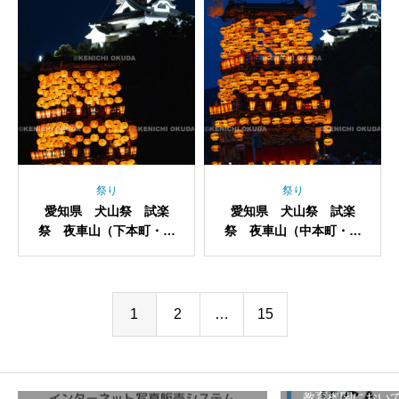
祭り
祭り
愛知県 犬山祭 試楽
愛知県 犬山祭 試楽
祭 夜車山（下本町・應
祭 夜車山（中本町・西
合子）
王母）
1
2
…
15
教育機関におい