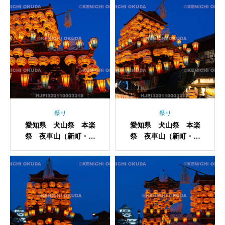
祭り
祭り
愛知県 犬山祭 本楽
愛知県 犬山祭 本楽
祭 夜車山（新町・浦
祭 夜車山（新町・浦
嶌）
嶌）