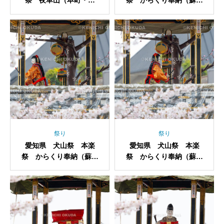
祭 夜車山（本町・咸
祭 からくり奉納（蘇登
英）
町・梅梢戯）
祭り
祭り
愛知県 犬山祭 本楽
愛知県 犬山祭 本楽
祭 からくり奉納（蘇登
祭 からくり奉納（蘇登
町・梅梢戯）
町・梅梢戯）