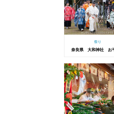
祭り
奈良県 大和神社 お
祭