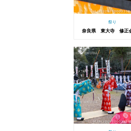
祭り
奈良県 東大寺 修正
ゅしょうえ） 笠