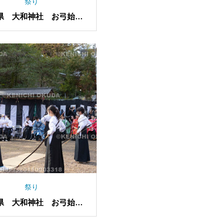
祭り
県 大和神社 お弓始め
祭
祭り
県 大和神社 お弓始め
祭