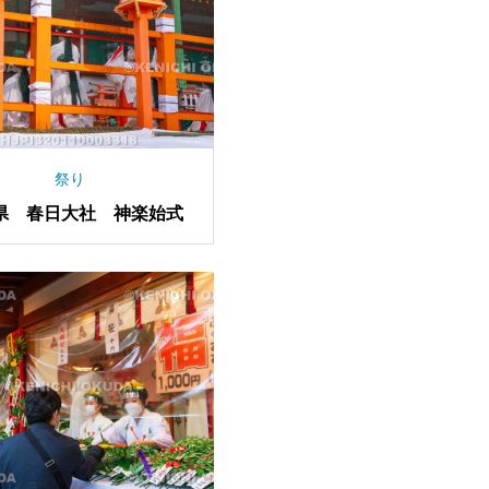
祭り
県 春日大社 神楽始式