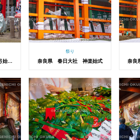
祭り
弓始め
奈良県 春日大社 神楽始式
奈良