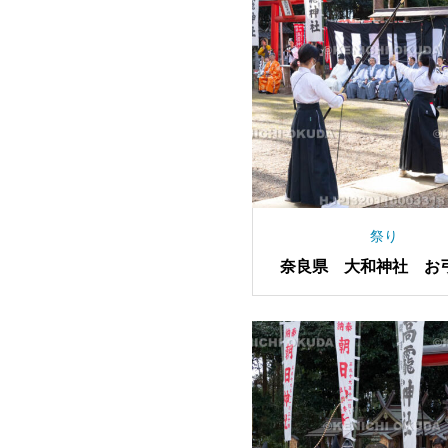
祭り
奈良県 大和神社 お
祭