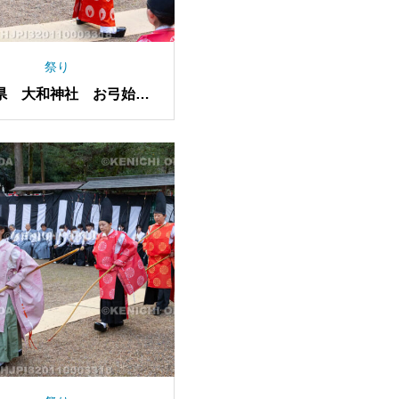
祭り
県 大和神社 お弓始め
祭