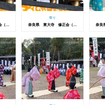
祭り
会（し
奈良県 東大寺 修正会（し
奈良
餅
ゅしょうえ） 笠餅