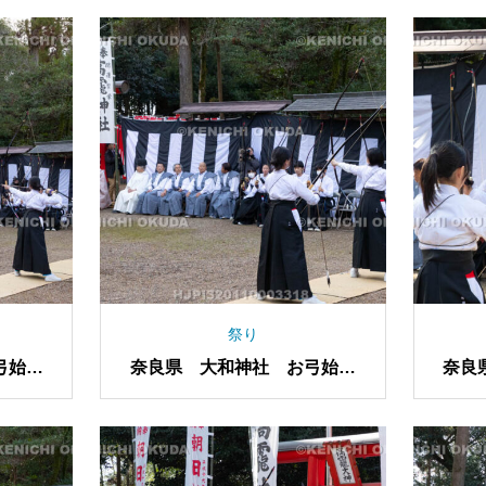
祭り
弓始め
奈良県 大和神社 お弓始め
奈良
祭