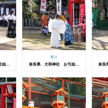
祭り
弓始め
奈良県 大和神社 お弓始め
奈良
祭