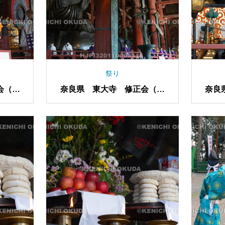
祭り
会（し
奈良県 東大寺 修正会（し
奈良
ゅしょうえ）