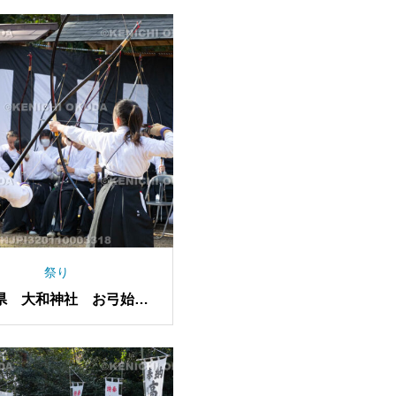
祭り
県 大和神社 お弓始め
祭