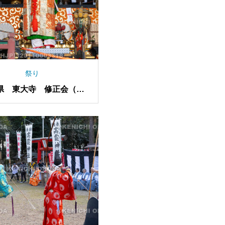
祭り
県 東大寺 修正会（し
ゅしょうえ）