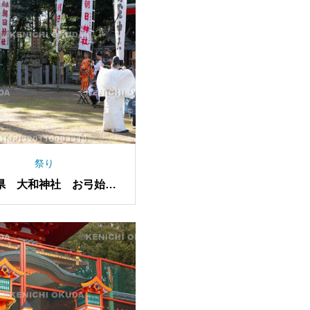
祭り
県 大和神社 お弓始め
祭