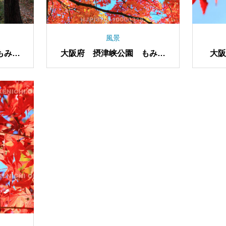
風景
もみじ
大阪府 摂津峡公園 もみじ
大
谷の紅葉