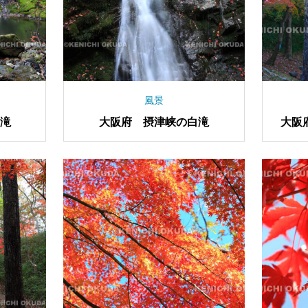
風景
滝
大阪府 摂津峡の白滝
大阪