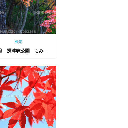
風景
府 摂津峡公園 もみじ
谷の紅葉