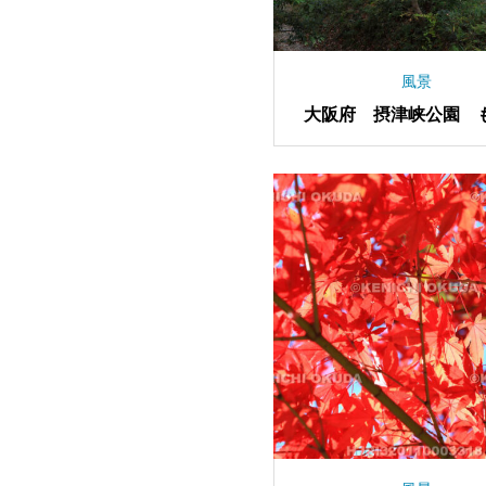
風景
大阪府 摂津峡公園 
谷の紅葉