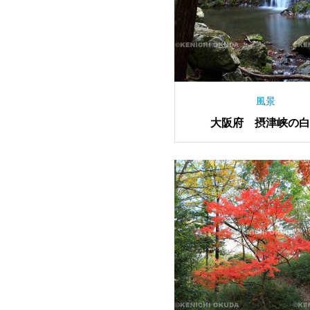
風景
大阪府 摂津峡の白