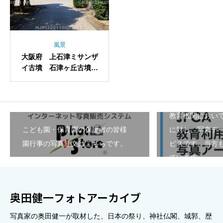
風景
大阪府 上石津ミサンザ
イ古墳 石津ヶ丘古墳
拝所
教育機関におい
こども園・保育園の保護者の皆様
に対し、写真デ
園行事の写真注文はこちらです。
ビスです。当方も
ています。
奥田健一フォトアーカイブ
写真家の奥田健一が取材した、日本の祭り、神社仏閣、城郭、歴