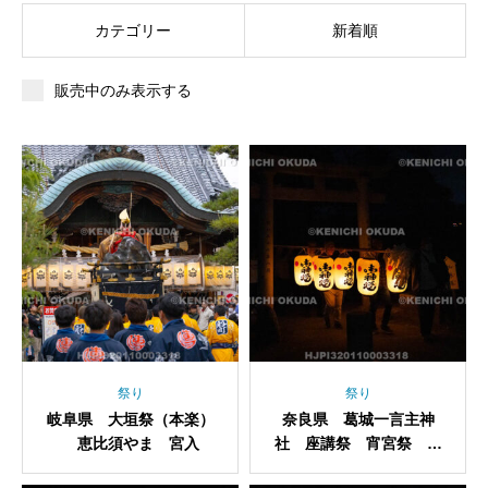
カテゴリー
新着順
販売中のみ表示する
祭り
祭り
岐阜県 大垣祭（本楽）
奈良県 葛城一言主神
恵比須やま 宮入
社 座講祭 宵宮祭 ス
スキ提灯奉納