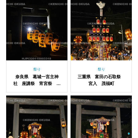
祭り
祭り
奈良県 葛城一言主神
三重県 富田の石取祭
社 座講祭 宵宮祭 ス
宮入 茂福町
スキ提灯奉納