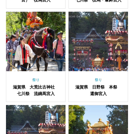
宮） 役馬宮入
七川祭 役馬・傘鉾宮入
祭り
祭り
滋賀県 大荒比古神社
滋賀県 日野祭 本祭
七川祭 流鏑馬宮入
還御宮入