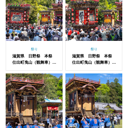
祭り
祭り
滋賀県 日野祭 本祭
滋賀県 日野祭 本祭
仕出町曳山（観舞車）宮
仕出町曳山（観舞車）宮
入
入