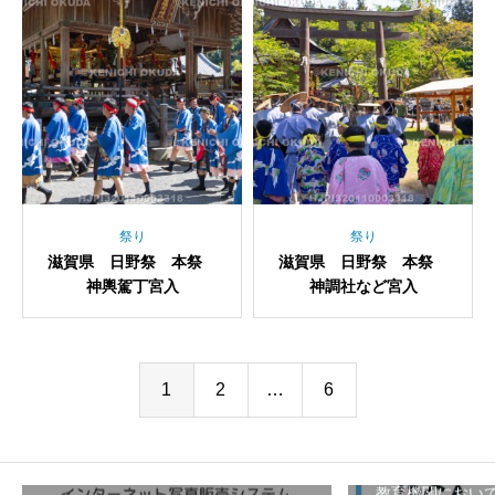
祭り
祭り
滋賀県 日野祭 本祭
滋賀県 日野祭 本祭
神輿駕丁宮入
神調社など宮入
1
2
…
6
教育機関におい