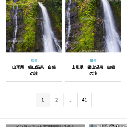
風景
風景
山形県 銀山温泉 白銀
山形県 銀山温泉 白銀
の滝
の滝
1
2
…
41
教育機関におい