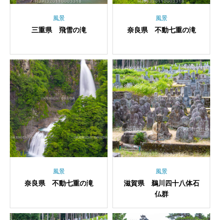
風景
風景
三重県 飛雪の滝
奈良県 不動七重の滝
風景
風景
奈良県 不動七重の滝
滋賀県 鵜川四十八体石
仏群