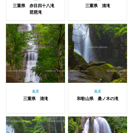
三重県 赤目四十八滝
三重県 清滝
琵琶滝
風景
風景
三重県 清滝
和歌山県 桑ノ木の滝