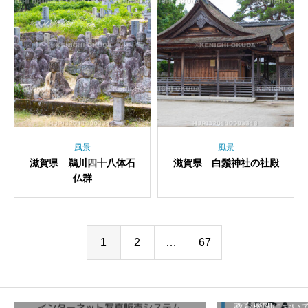
風景
風景
滋賀県 鵜川四十八体石
滋賀県 白鬚神社の社殿
仏群
1
2
…
67
教育機関におい