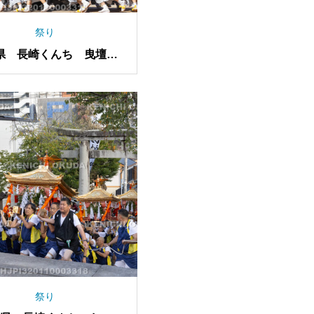
祭り
県 長崎くんち 曳壇尻
（新大工町）
祭り