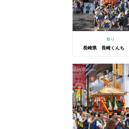
祭り
長崎県 長崎くんち 
り 神輿庫へ