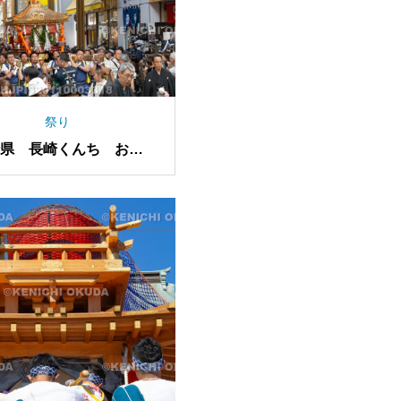
祭り
崎県 長崎くんち お上
り 神輿