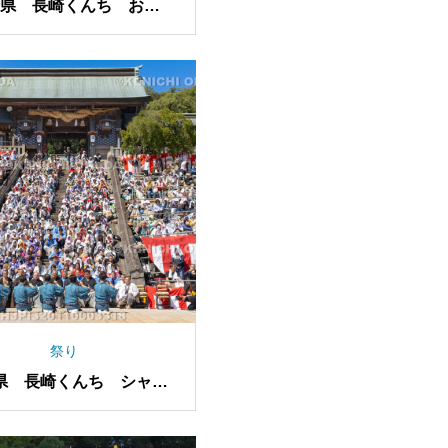
崎県 長崎くんち お上
り 神輿
祭り
県 長崎くんち シャギ
リ（新大工町）