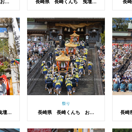
お上
長崎県 長崎くんち 曳壇尻
長
（新大工町）
祭り
曳壇尻
長崎県 長崎くんち お上
長崎
り 神輿