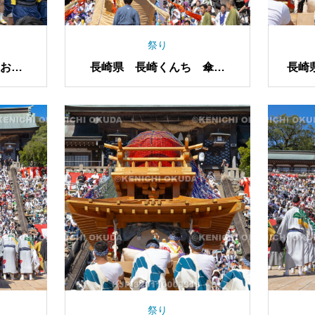
祭り
お上
長崎県 長崎くんち 傘鉾
長崎
（新大工町）
祭り