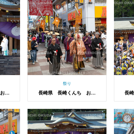
祭り
お上
長崎県 長崎くんち お上
長
り 猿田彦