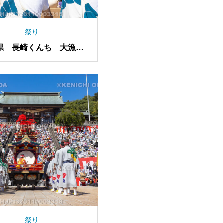
祭り
県 長崎くんち 大漁万
祝恵美須船（賑町）
祭り