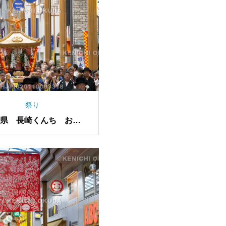
祭り
崎県 長崎くんち お上
り 神輿