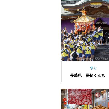
祭り
長崎県 長崎くんち 
り 神輿