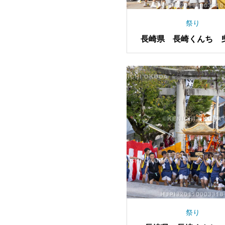
祭り
長崎県 長崎くんち 
（新大工町）
祭り