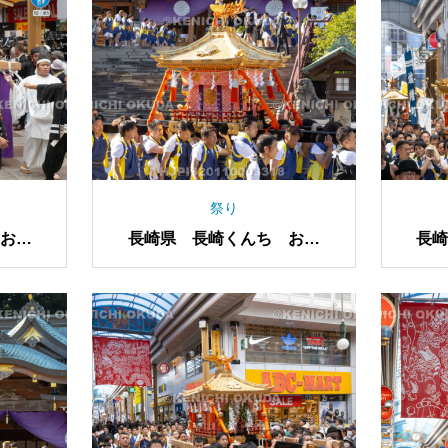
祭り
お上
長崎県 長崎くんち お上
長
り 神輿庫へ