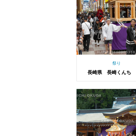
祭り
長崎県 長崎くんち 
り 輿