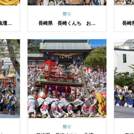
祭り
曳壇尻
長崎県 長崎くんち お上
長崎
り 神輿
祭り