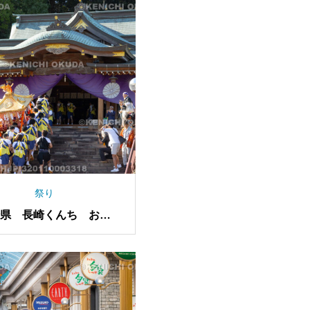
祭り
崎県 長崎くんち お上
り 神輿