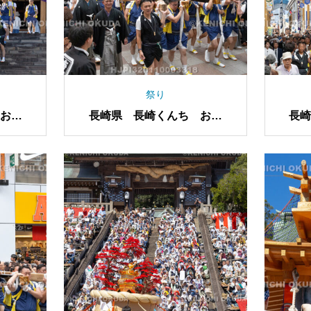
祭り
お上
長崎県 長崎くんち お上
長
り 神輿