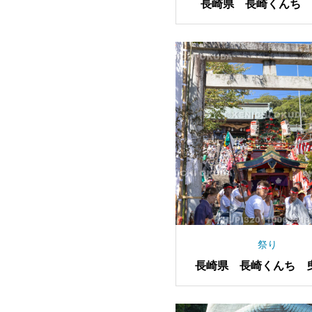
長崎県 長崎くんち 
り 神輿
祭り
長崎県 長崎くんち 
（新大工町）